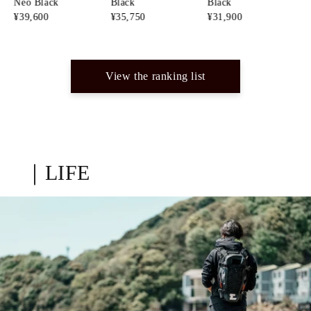
Black
Black
¥
33,550
¥
¥
35,750
¥
31,900
View the ranking list
｜LIFE