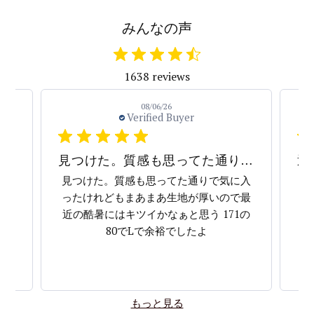
みんなの声
1638 reviews
08/06/26
Verified Buyer
見つけた。質感も思ってた通りで気に入ったけれどもまあまあ生地が厚いので最近の酷暑にはキツイかなぁと思う 171の80でLで余裕でしたよ
迅速な発送、丁寧な梱包で好感を持ちました。 機会があれば別の商品も購入したいと思っています。
に入
迅速な発送、丁寧な梱包で好感を持ちま
い
で最
した。 機会があれば別の商品も購入した
1の
いと思っています。
もっと見る