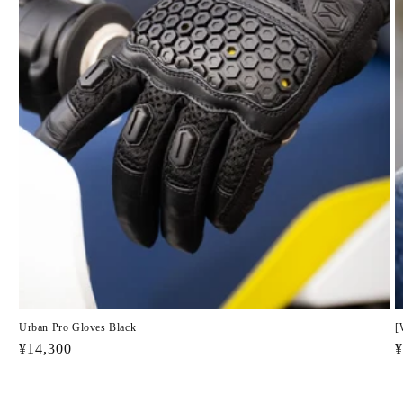
Urban Pro Gloves Black
[
Regular
¥14,300
R
¥
price
p