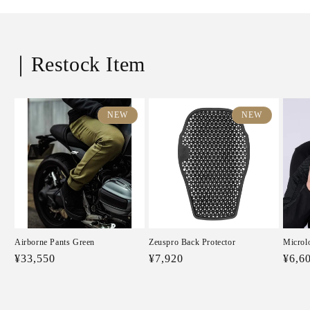
｜Restock Item
NEW
NEW
Airborne Pants Green
Zeuspro Back Protector
Microl
Regular
¥33,550
Regular
¥7,920
Regu
¥6,6
price
price
price