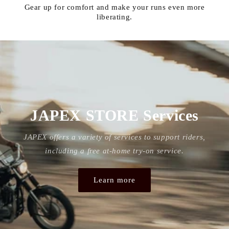
Gear up for comfort and make your runs even more
liberating.
~
Specialty gear from
around the world
~
JAPEX was founded in Tokyo in 1976 with the desire to
deliver "quality products" to all motorcycle lovers. We
have been selecting and delivering products from
excellent brands and passionate craftsmen from
around the world to Japanese riders. Since our
founding, we have been providing the joy and
reliability of riding through "world-class products."
ABOUT US