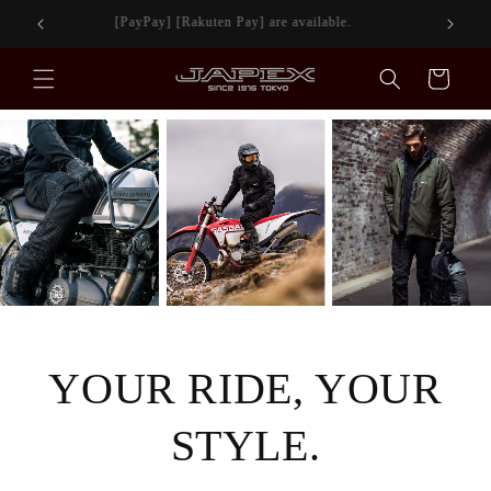
Skip to
[PayPay] [Rakuten Pay] are available.
content
Cart
YOUR RIDE, YOUR
STYLE.