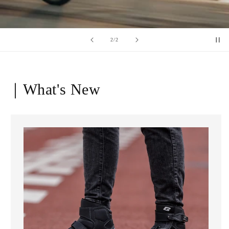
of
1
/
2
｜What's New