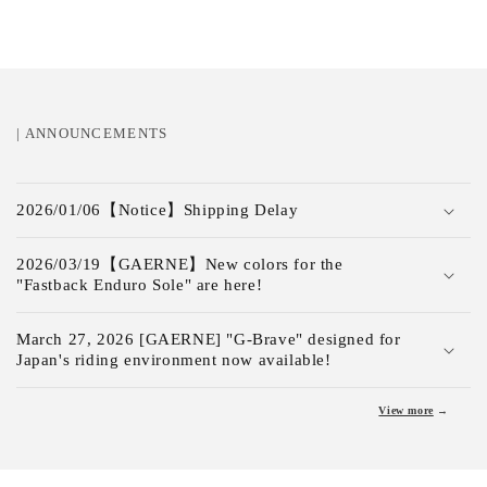
| ANNOUNCEMENTS
C
o
2026/01/06【Notice】Shipping Delay
l
l
2026/03/19【GAERNE】New colors for the
"Fastback Enduro Sole" are here!
a
p
March 27, 2026 [GAERNE] "G-Brave" designed for
s
Japan's riding environment now available!
i
b
View more
→
l
e