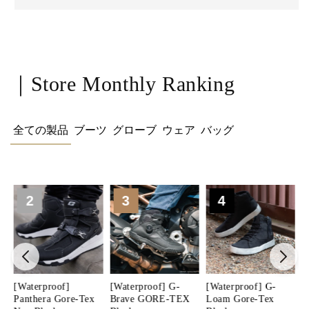
｜Store Monthly Ranking
全ての製品
ブーツ
グローブ
ウェア
バッグ
3
4
5
[Waterproof] G-
[Waterproof] G-
Airborne Pants
U
Brave GORE-TEX
Loam Gore-Tex
Green
B