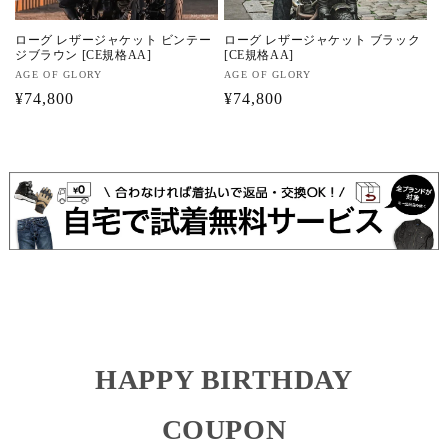
ローグ レザージャケット ビンテー
ローグ レザージャケット ブラック
ジブラウン [CE規格AA]
[CE規格AA]
販
AGE OF GLORY
販
AGE OF GLORY
売
通
¥74,800
売
通
¥74,800
元:
元:
常
常
価
価
格
格
HAPPY BIRTHDAY
COUPON