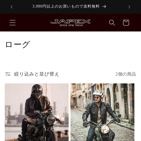
コンテ
3,980円以上のお買いもので送料無料
【P
ンツに
進む
カ
ー
ト
コ
ローグ
レ
ク
シ
絞り込みと並び替え
2個の商品
ョ
ン
: