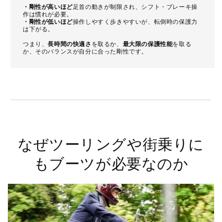
・剛性が高いほど
足首の動きが制限され、シフト・ブレーキ操
作は慣れが必要。
・剛性が低いほど
操作しやすく歩きやすいが、転倒時の保護力
は下がる。
つまり、
長時間の快適さ
を取るか、
最大限の保護性能
を取る
か、そのバランスが自分に合った剛性です。
なぜツーリングや街乗りに
もブーツが必要なのか