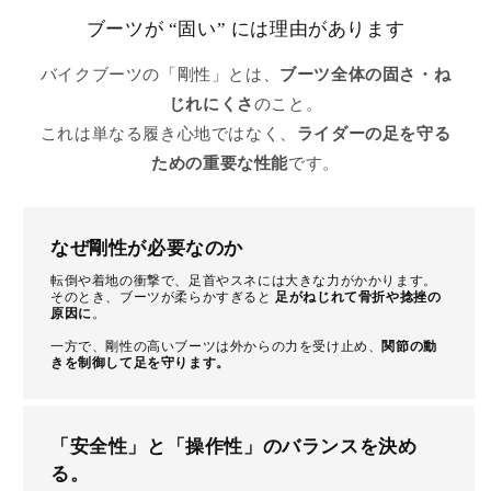
ブーツが “固い” には理由があります
バイクブーツの「剛性」とは、
ブーツ全体の固さ・ね
じれにくさ
のこと。
これは単なる履き心地ではなく、
ライダーの足を守る
ための重要な性能
です。
なぜ剛性が必要なのか
転倒や着地の衝撃で、足首やスネには大きな力がかかります。
そのとき、ブーツが柔らかすぎると
足がねじれて骨折や捻挫の
原因に
。
一方で、剛性の高いブーツは外からの力を受け止め、
関節の動
きを制御して足を守ります。
「安全性」と「操作性」のバランスを決め
る。