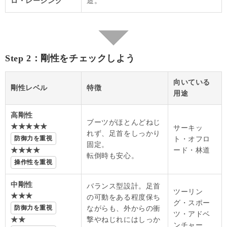
ロ・レーシング
造。
Step 2：剛性をチェックしよう
向いている
剛性レベル
特徴
用途
高剛性
ブーツがほとんどねじ
★★★★★
サーキッ
れず、足首をしっかり
防御力を重視
ト・オフロ
固定。
★★★★
ード・林道
転倒時も安心。
操作性を重視
中剛性
バランス型設計。足首
ツーリン
★★★
の可動をある程度保ち
グ・スポー
防御力を重視
ながらも、外からの衝
ツ・アドベ
★★
撃やねじれにはしっか
ンチャー