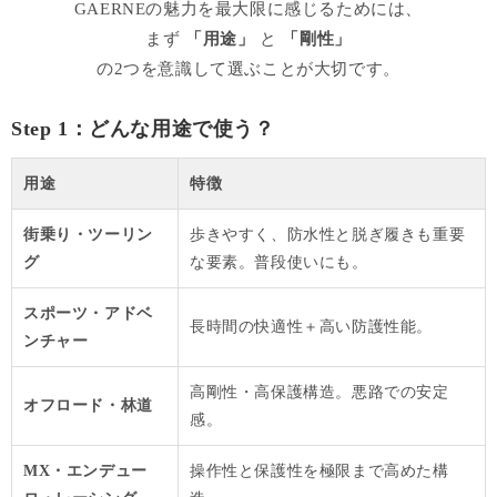
GAERNEの魅力を最大限に感じるためには、
まず
「用途」
と
「剛性」
の2つを意識して選ぶことが大切です。
Step 1：どんな用途で使う？
用途
特徴
街乗り・ツーリン
歩きやすく、防水性と脱ぎ履きも重要
グ
な要素。普段使いにも。
スポーツ・アドベ
長時間の快適性＋高い防護性能。
ンチャー
高剛性・高保護構造。悪路での安定
オフロード・林道
感。
MX・エンデュー
操作性と保護性を極限まで高めた構