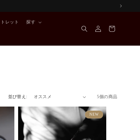
ロ
カ
ウトレット
探す
グ
ー
イ
ト
ン
並び替え:
5個の商品
NEW