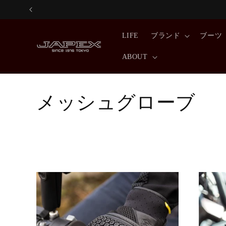
コンテ
ンツに
進む
LIFE
ブランド
ブーツ
ABOUT
コ
メッシュグローブ
レ
ク
シ
ョ
ン