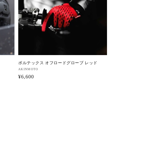
ボルテックス オフロードグローブ レッド
販
AKINMOTO
通
¥6,600
売
元:
常
価
格