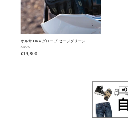
オルサ OR4 グローブ セージグリーン
販
KNOX
通
¥19,800
売
元:
常
価
格