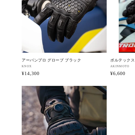
:
ボルテックス
アーバンプロ グローブ ブラック
販
AKINMOTO
販
KNOX
通
¥6,600
通
¥14,300
売
売
元:
元:
常
常
価
価
格
格