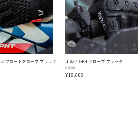
 オフロードグローブ ブラック
オルサ OR4 グローブ ブラック
販
KNOX
通
¥19,800
売
元:
常
価
格