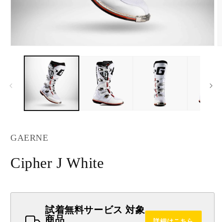
Open
O
media
m
1
2
in
i
modal
m
GAERNE
Cipher J White
試着無料サービス 対象
商品
詳細はこちら