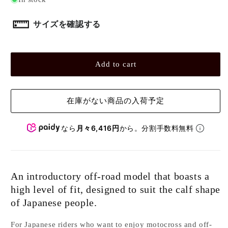
unavailable
unavailable
unavailable
サイズを確認する
Add to cart
在庫がない商品の入荷予定
なら
月々6,416円
から。分割手数料無料
An introductory off-road model that boasts a
high level of fit, designed to suit the calf shape
of Japanese people.
For Japanese riders who want to enjoy motocross and off-