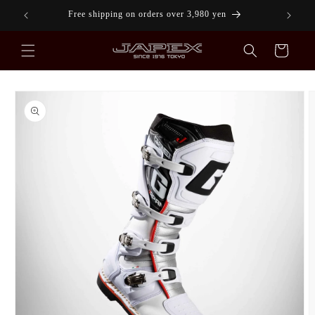
Skip to
[PayPay] [Rakuten Pay] are available.
content
Cart
Skip to
product
information