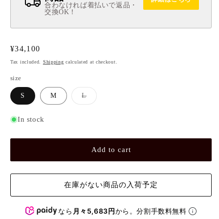
合わなければ着払いで返品・
交換OK！
Regular
¥34,100
price
Tax included.
Shipping
calculated at checkout.
size
Variant
S
M
L
sold
out
or
In stock
unavailable
Add to cart
在庫がない商品の入荷予定
なら
月々5,683円
から。分割手数料無料