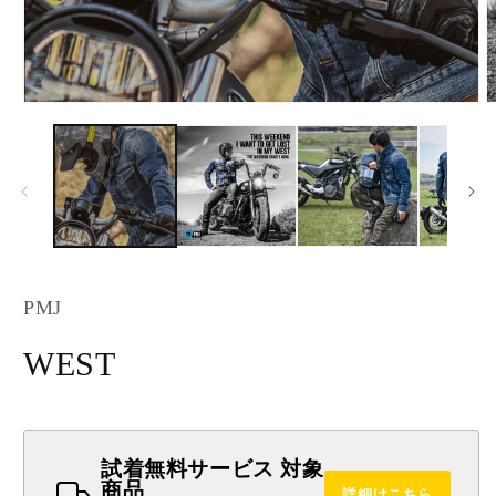
Open
O
media
m
1
2
in
i
modal
m
PMJ
WEST
試着無料サービス 対象
商品
詳細はこちら