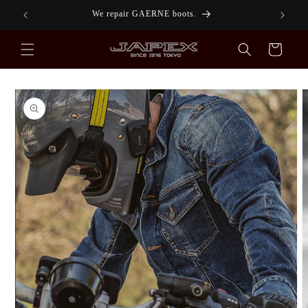
Skip to
s.
We repair GAERNE boots.
content
Cart
Skip to
product
information