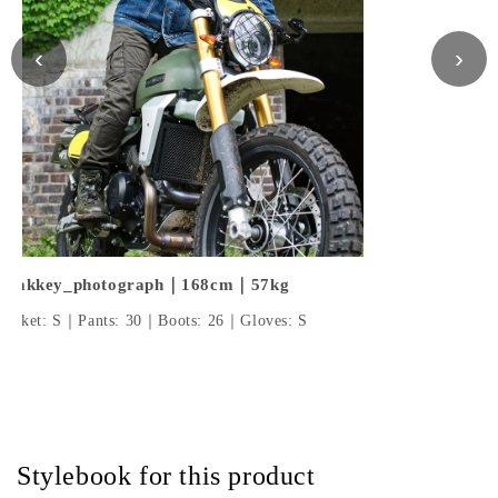
‹
›
@akkey_photograph｜168cm｜57kg
Jacket: S｜Pants: 30｜Boots: 26｜Gloves: S
Stylebook for this product