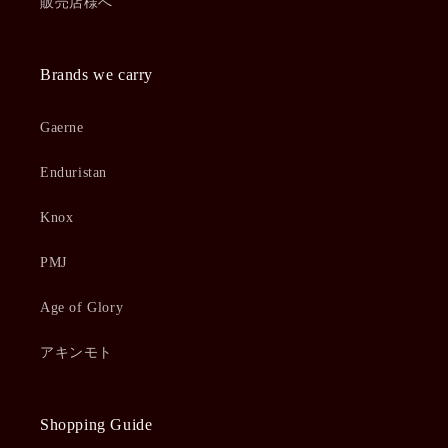
販売店様へ
Brands we carry
Gaerne
Enduristan
Knox
PMJ
Age of Glory
アキンモト
Shopping Guide