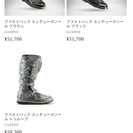
ファストバック エンデューロソー
ファストバック エンデューロソー
ル ブラウン
ル ブラック
販
GAERNE
販
GAERNE
売
通
¥51,700
売
通
¥51,700
元:
元:
常
常
価
価
格
格
ファストバック エンデューロソー
ル トゥループ
販
GAERNE
売
通
¥58,300