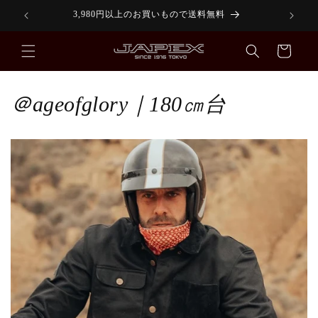
コンテ
3,980円以上のお買いもので送料無料
【P
ンツに
進む
カ
ー
ト
＠ageofglory｜180㎝台