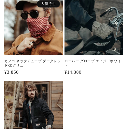
入荷待ち
カノコ ネックチューブ ダークレッ
ローバー グローブ エイジドホワイ
ド/エクリュ
ト
通
¥3,850
通
¥14,300
常
常
価
価
格
格