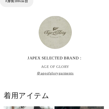
#身長180cm台
JAPEX SELECTED BRAND：
AGE OF GLORY
＠ageofglorygarments
着用アイテム