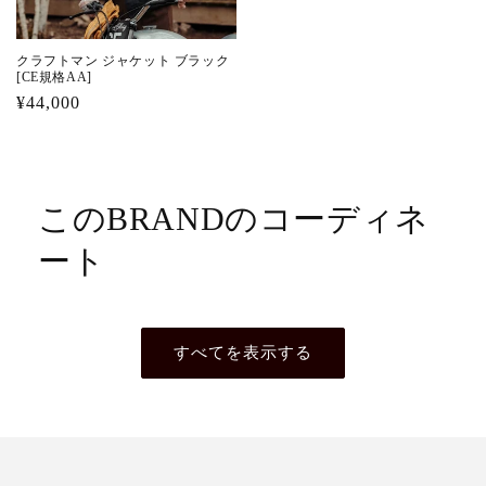
クラフトマン ジャケット ブラック
[CE規格AA]
通
¥44,000
常
価
格
このBRANDのコーディネ
ート
すべてを表示する