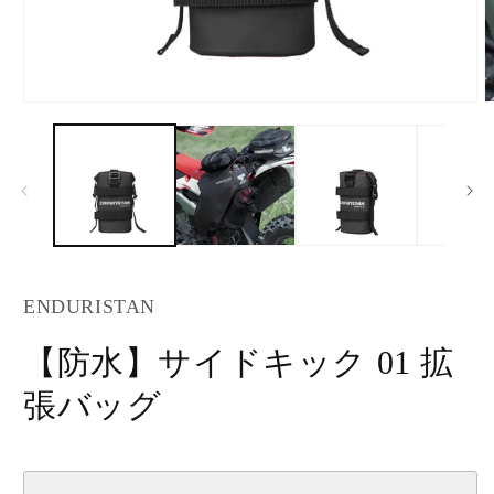
モ
ー
ダ
ル
で
メ
デ
ィ
ア
(1)
(
ENDURISTAN
を
開
く
【防水】サイドキック 01 拡
張バッグ