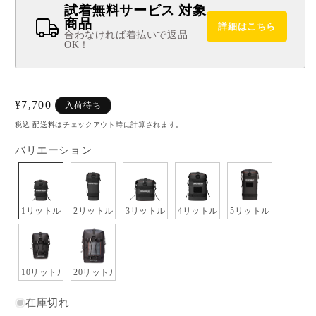
試着無料サービス 対象
商品
詳細はこちら
合わなければ着払いで返品
OK！
通
¥7,700
入荷待ち
常
税込
配送料
はチェックアウト時に計算されます。
価
バリエーション
格
1リットル
2リットル
3リットル
4リットル
5リットル
10リットル
20リットル
在庫切れ