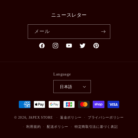
ニュースレター
メール
Facebook
Instagram
YouTube
Twitter
Pinterest
Language
日本語
決
済
© 2026,
JAPEX STORE
方
返金ポリシー
プライバシーポリシー
法
利用規約
配送ポリシー
特定商取引法に基づく表記