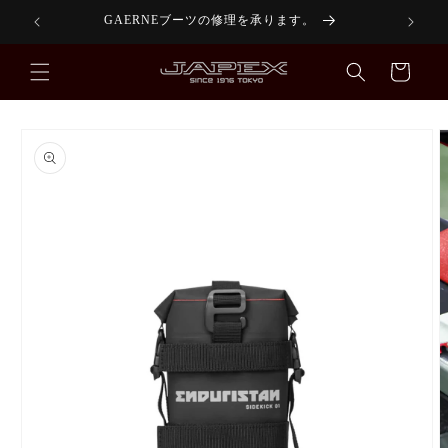
コンテ
GAERNEブーツの修理を承ります。
あと
ンツに
進む
カ
ー
ト
商品情
報にス
キップ