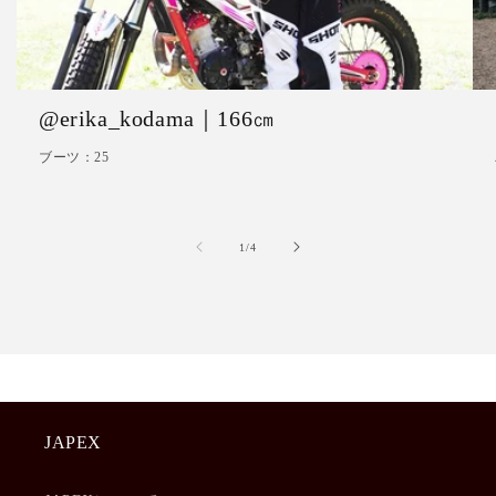
@erika_kodama｜166㎝
ブーツ：25
の
1
/
4
JAPEX