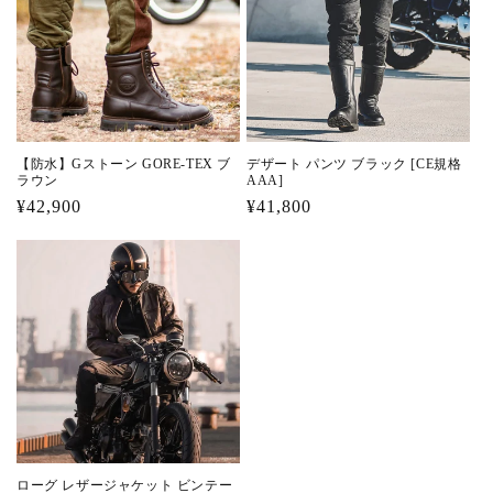
【防水】Gストーン GORE-TEX ブ
デザート パンツ ブラック [CE規格
ラウン
AAA]
通
¥42,900
通
¥41,800
常
常
価
価
格
格
ローグ レザージャケット ビンテー