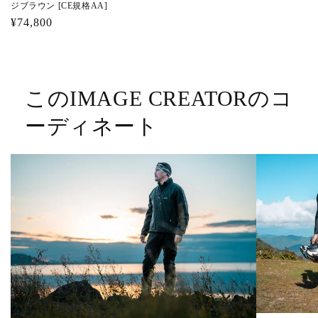
ジブラウン [CE規格AA]
通
¥74,800
常
価
格
このIMAGE CREATORのコ
ーディネート