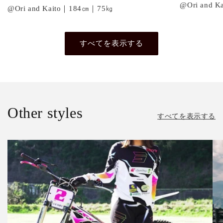
@Ori and 
@Ori and Kaito｜184㎝｜75㎏
すべてを表示する
Other styles
すべてを表示する