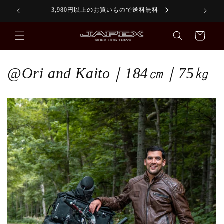
コンテ
3,980円以上のお買いもので送料無料
ンツに
進む
カ
ー
ト
@Ori and Kaito｜184㎝｜75㎏